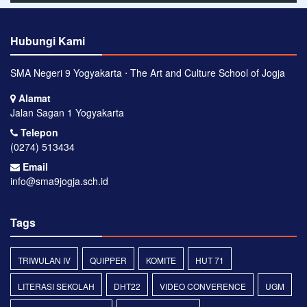
Hubungi Kami
SMA Negeri 9 Yogyakarta ⋅ The Art and Culture School of Jogja
Alamat
Jalan Sagan 1 Yogyakarta
Telepon
(0274) 513434
Email
info@sma9jogja.sch.id
Tags
TRIWULAN IV
QUIPPER
KOMITE
HUT 71
LITERASI SEKOLAH
DHT22
VIDEO CONVERENCE
UGM