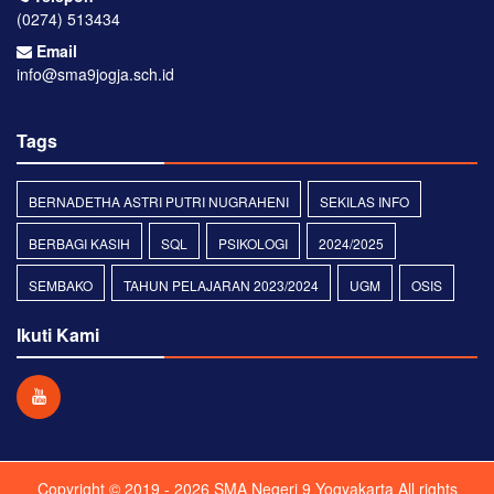
(0274) 513434
Email
info@sma9jogja.sch.id
Tags
BERNADETHA ASTRI PUTRI NUGRAHENI
SEKILAS INFO
BERBAGI KASIH
SQL
PSIKOLOGI
2024/2025
SEMBAKO
TAHUN PELAJARAN 2023/2024
UGM
OSIS
Ikuti Kami
Copyright © 2019 - 2026
SMA Negeri 9 Yogyakarta
All rights