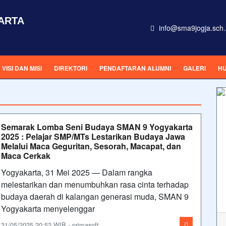
ARTA
info@sma9jogja.sch.
VISI DAN MISI
DIREKTORI
PENDAFTARAN ALUMNI
GALERI
HU
Semarak Lomba Seni Budaya SMAN 9 Yogyakarta
2025 : Pelajar SMP/MTs Lestarikan Budaya Jawa
Melalui Maca Geguritan, Sesorah, Macapat, dan
Maca Cerkak
Yogyakarta, 31 Mei 2025 — Dalam rangka
melestarikan dan menumbuhkan rasa cinta terhadap
budaya daerah di kalangan generasi muda, SMAN 9
Yogyakarta menyelenggar
31/05/2025 20:52 WIB - primasoft