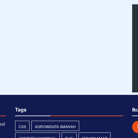
Tags
Ik
ool
CSS
AGROWISATA AMANAH