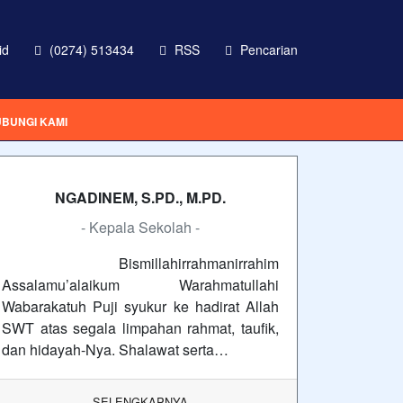
id
(0274) 513434
RSS
Pencarian
BUNGI KAMI
NGADINEM, S.PD., M.PD.
- Kepala Sekolah -
Bismillahirrahmanirrahim
Assalamu’alaikum Warahmatullahi
Wabarakatuh Puji syukur ke hadirat Allah
SWT atas segala limpahan rahmat, taufik,
dan hidayah-Nya. Shalawat serta…
SELENGKAPNYA