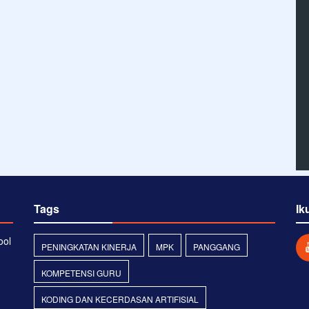
Tags
Ik
ool
PENINGKATAN KINERJA
MPK
PANGGANG
KOMPETENSI GURU
KODING DAN KECERDASAN ARTIFISIAL