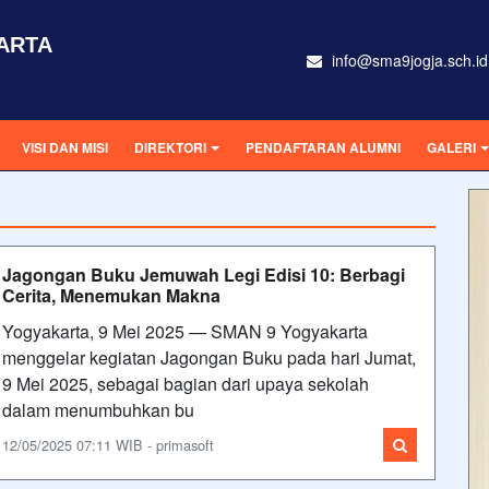
ARTA
info@sma9jogja.sch.id
VISI DAN MISI
DIREKTORI
PENDAFTARAN ALUMNI
GALERI
Jagongan Buku Jemuwah Legi Edisi 10: Berbagi
Cerita, Menemukan Makna
Yogyakarta, 9 Mei 2025 — SMAN 9 Yogyakarta
menggelar kegiatan Jagongan Buku pada hari Jumat,
9 Mei 2025, sebagai bagian dari upaya sekolah
dalam menumbuhkan bu
12/05/2025 07:11 WIB - primasoft