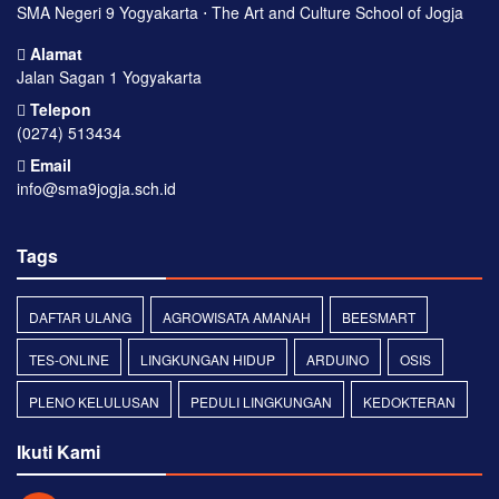
SMA Negeri 9 Yogyakarta ⋅ The Art and Culture School of Jogja
Alamat
Jalan Sagan 1 Yogyakarta
Telepon
(0274) 513434
Email
info@sma9jogja.sch.id
Tags
DAFTAR ULANG
AGROWISATA AMANAH
BEESMART
TES-ONLINE
LINGKUNGAN HIDUP
ARDUINO
OSIS
PLENO KELULUSAN
PEDULI LINGKUNGAN
KEDOKTERAN
Ikuti Kami