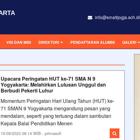
ARTA
info@sma9jogja.sch.id
VISI DAN MISI
DIREKTORI
PENDAFTARAN ALUMNI
GALERI
Upacara Peringatan HUT ke-71 SMA N 9
Yogyakarta: Melahirkan Lulusan Unggul dan
Berbudi Pekerti Luhur
Momentum Peringatan Hari Ulang Tahun (HUT) ke-
71 SMAN 9 Yogyakarta mengandung pesan yang
mendalam, seperti yang tertuang dalam sambutan
Kepala Balai Pendidikan Menen
15/09/2023 08:14 WIB - primasoft