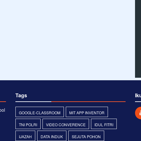
Tags
Ik
ool
GOOGLE-CLASSROOM
MIT APP INVENTOR
TNI POLRI
VIDEO CONVERENCE
IDUL FITRI
IJAZAH
DATA INDUK
SEJUTA POHON