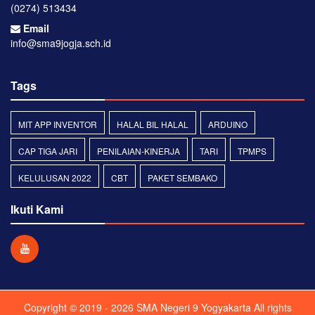
(0274) 513434
Email
info@sma9jogja.sch.id
Tags
MIT APP INVENTOR
HALAL BIL HALAL
ARDUINO
CAP TIGA JARI
PENILAIAN-KINERJA
TARI
TPMPS
KELULUSAN 2022
CBT
PAKET SEMBAKO
Ikuti Kami
Copyright © 2019 - 2026
SMA Negeri 9 Yogyakarta
All rights