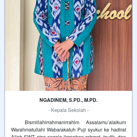
NGADINEM, S.PD., M.PD.
- Kepala Sekolah -
Bismillahirrahmanirrahim Assalamu’alaikum
Warahmatullahi Wabarakatuh Puji syukur ke hadirat
Allah SWT atas segala limpahan rahmat, taufik, dan