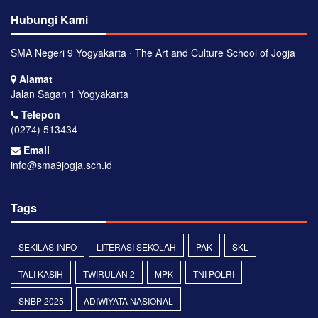
Hubungi Kami
SMA Negeri 9 Yogyakarta ⋅ The Art and Culture School of Jogja
Alamat
Jalan Sagan 1 Yogyakarta
Telepon
(0274) 513434
Email
info@sma9jogja.sch.id
Tags
SEKILAS-INFO
LITERASI SEKOLAH
PAK
SKL
TALI KASIH
TWIRULAN 2
MPK
TNI POLRI
SNBP 2025
ADIWIYATA NASIONAL