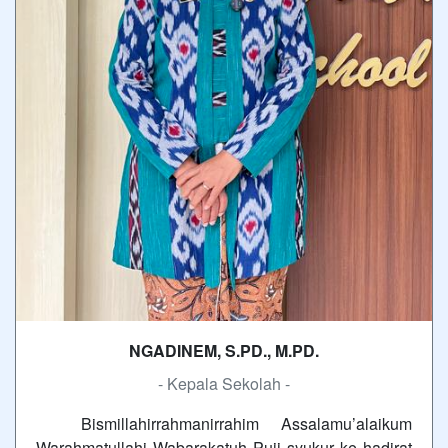
NGADINEM, S.PD., M.PD.
- Kepala Sekolah -
Bismillahirrahmanirrahim Assalamu’alaikum
Warahmatullahi Wabarakatuh Puji syukur ke hadirat