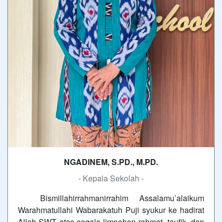
NGADINEM, S.PD., M.PD.
- Kepala Sekolah -
Bismillahirrahmanirrahim Assalamu’alaikum
Warahmatullahi Wabarakatuh Puji syukur ke hadirat
Allah SWT atas segala limpahan rahmat, taufik, dan